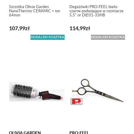
Szczotka Olivia Garden
Degażówki PRO-FEEL biało-
NanoThermic CERAMIC + ion
czarne podwijające w rozmiarze
64mm
5,5″ nr DIE01-33HB
107,99
zł
114,99
zł
DODAJ DO KOSZYKA
DODAJ DO KOSZYKA
OLIVIA GARDEN
PRO-FEEL