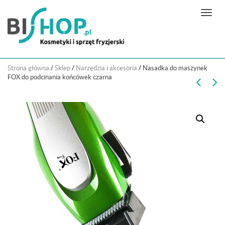
N
a
w
i
g
Strona główna
/
Sklep
/
Narzędzia i akcesoria
/
Nasadka do maszynek
a
FOX do podcinania końcówek czarna
c
j
a