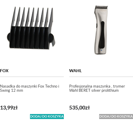
FOX
WAHL
Nasadka do maszynki Fox Techno i
Profesjonalna maszynka , trymer
Swing 12 mm
Wahl BERET silver prolithium
13,99
zł
535,00
zł
DODAJ DO KOSZYKA
DODAJ DO KOSZYKA