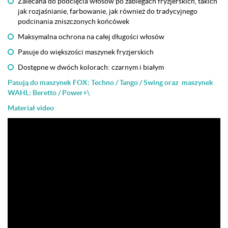
Zalecana do podcięcia włosów po zabiegach fryzjerskich, takich
jak rozjaśnianie, farbowanie, jak również do tradycyjnego
podcinania zniszczonych końcówek
Maksymalna ochrona na całej długości włosów
Pasuje do większości maszynek fryzjerskich
Dostępne w dwóch kolorach: czarnym i białym
Pasują do maszynek FOX: Techno / Tango / Swing oraz maszynek
WAHL: Beretto / Power+\
Materiał video