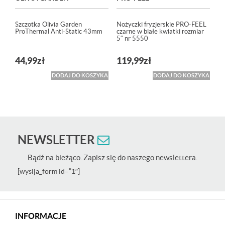
Szczotka Olivia Garden
Nożyczki fryzjerskie PRO-FEEL
ProThermal Anti-Static 43mm
czarne w białe kwiatki rozmiar
5″ nr 5550
44,99
zł
119,99
zł
DODAJ DO KOSZYKA
DODAJ DO KOSZYKA
NEWSLETTER
Bądź na bieżąco. Zapisz się do naszego newslettera.
[wysija_form id=”1″]
INFORMACJE