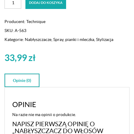
DODAJ DO KOSZYKA
Nabłyszczacz
do
włosów
Producent:
Technique
Technique
SKU:
A-563
Jetting
Up
Kategorie:
Nabłyszczacze
,
Spray, pianki i mleczka
,
Stylizacja
Vibrance
300ml
33,99
zł
Opinie (0)
OPINIE
Na razie nie ma opinii o produkcie.
NAPISZ PIERWSZĄ OPINIĘ O
„NABŁYSZCZACZ DO WŁOSÓW