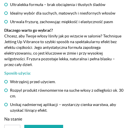
Ultralekka formuła – brak obciążenia i tłustych śladów
Idealny wybór dla suchych, matowych i niesfornych włosów
Utrwala fryzurę, zachowując miękkość i elastyczność pasm
Dlaczego warto go wybrać?
Chcesz, aby Twoje włosy lśniły jak po wizycie w salonie? Technique
Jetting Up Vibrance to szybki sposób na spektakularny efekt bez
efektu ciężkości. Jego antystatyczna formuła zapobiega
elektryzowaniu, co jest kluczowe w zimie i przy wysokiej
wilgotności. Fryzura pozostaje lekka, naturalna i pełna blasku –
przez cały dzień.
Sposób użycia:
Wstrząśnij przed użyciem.
Rozpyl produkt równomiernie na suche włosy z odległości ok. 30
cm.
Unikaj nadmiernej aplikacji – wystarczy cienka warstwa, aby
uzyskać lśniący efekt.
Na stanie
ilość