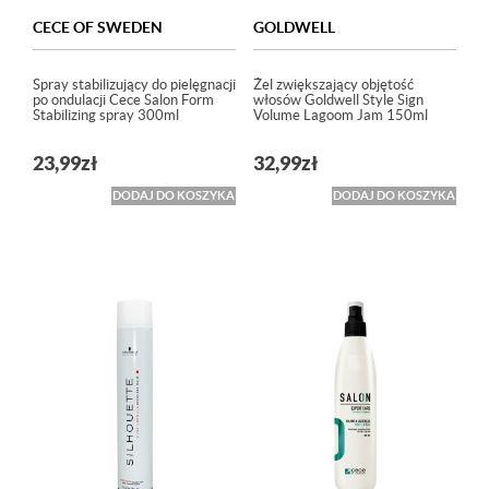
CECE OF SWEDEN
GOLDWELL
Spray stabilizujący do pielęgnacji
Żel zwiększający objętość
po ondulacji Cece Salon Form
włosów Goldwell Style Sign
Stabilizing spray 300ml
Volume Lagoom Jam 150ml
23,99
zł
32,99
zł
DODAJ DO KOSZYKA
DODAJ DO KOSZYKA