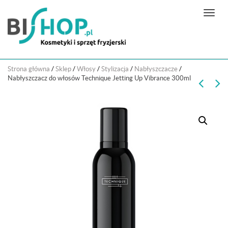
N
a
w
i
g
Strona główna
/
Sklep
/
Włosy
/
Stylizacja
/
Nabłyszczacze
/
a
Nabłyszczacz do włosów Technique Jetting Up Vibrance 300ml
c
j
a