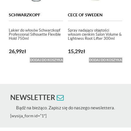
SCHWARZKOPF
CECE OF SWEDEN
Lakier do włosów Schwarzkopf
Spray nadający objętości
Professional Silhouette Flexible
włosom cienkim Salon Volume &
Hold 750ml
Lightness Root Lifter 300ml
26,99
zł
15,29
zł
DODAJ DO KOSZYKA
DODAJ DO KOSZYKA
NEWSLETTER
Bądź na bieżąco. Zapisz się do naszego newslettera.
[wysija_form id=”1″]