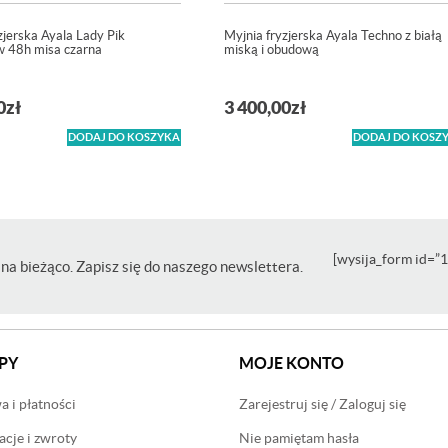
zjerska Ayala Lady Pik
Myjnia fryzjerska Ayala Techno z białą
w 48h misa czarna
miską i obudową
0
zł
3 400,00
zł
DODAJ DO KOSZYKA
DODAJ DO KOSZ
[wysija_form id=”1
na bieżąco. Zapisz się do naszego newslettera.
PY
MOJE KONTO
 i płatności
Zarejestruj się / Zaloguj się
cje i zwroty
Nie pamiętam hasła