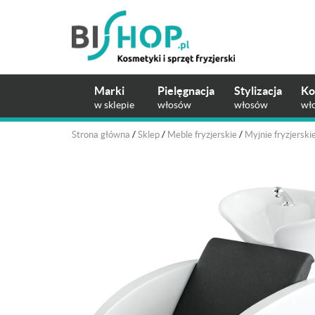
Marki
Pielęgnacja
Stylizacja
Ko
w sklepie
włosów
włosów
wł
Strona główna
/
Sklep
/
Meble fryzjerskie
/
Myjnie fryzjerski