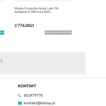
Myjnia fryzjerska Ayala Lady Pik
dostępna w 48h misa biała
2 776,00
zł
YKA
DODAJ DO KOSZYKA
″]
KONTAKT
601979770
kontakt@bishop.pl