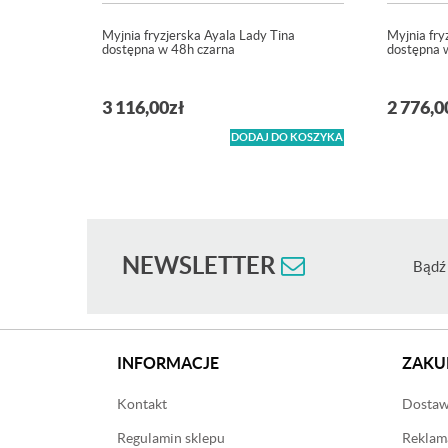
Myjnia fryzjerska Ayala Lady Tina
Myjnia fry
dostępna w 48h czarna
dostępna 
3 116,00
zł
2 776,0
DODAJ DO KOSZYKA
NEWSLETTER
Bądź 
INFORMACJE
ZAKU
Kontakt
Dostawa
Regulamin sklepu
Reklama