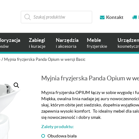
Wyszukiwarka
produktów
Kontakt
loryzacja
Zabiegi
Narzędzia
Meble
Urządzen
osów
i kuracje
i akcesoria
fryzjerskie
kosmetycz
e
/
Myjnia fryzjerska Panda Opium w wersji Basic
Myjnia fryzjerska Panda Opium w wer
Myjnia fryzjerska OPIUM łączy w sobie wygodę i fu
Miękka, owalna linia nadaje jej aury nowoczesności,
skaj, którym obite jest siedzisko, dopełnia wyjątkow
zapewnia wysoki komfort. To idealny mebel dla sal
się nowoczesność i dobry smak.
Zalety produktu:
Obudowa biała