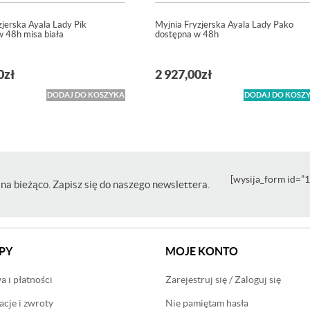
zjerska Ayala Lady Pik
Myjnia Fryzjerska Ayala Lady Pako
w 48h misa biała
dostępna w 48h
0
zł
2 927,00
zł
DODAJ DO KOSZYKA
DODAJ DO KOSZ
[wysija_form id=”1
na bieżąco. Zapisz się do naszego newslettera.
PY
MOJE KONTO
 i płatności
Zarejestruj się / Zaloguj się
cje i zwroty
Nie pamiętam hasła