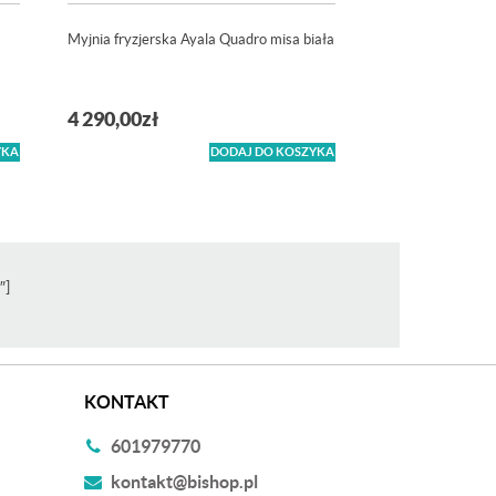
Myjnia fryzjerska Ayala Quadro misa biała
4 290,00
zł
YKA
DODAJ DO KOSZYKA
″]
KONTAKT
601979770
kontakt@bishop.pl