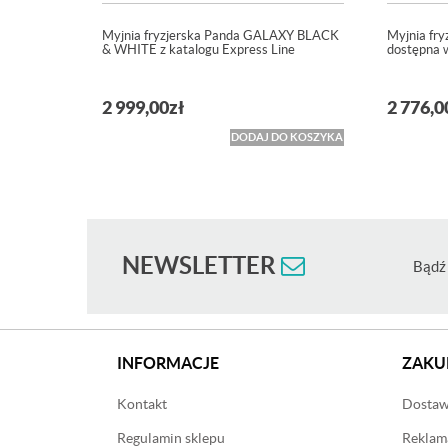
Myjnia fryzjerska Panda GALAXY BLACK
Myjnia fry
& WHITE z katalogu Express Line
dostępna 
2 999,00
zł
2 776,0
DODAJ DO KOSZYKA
NEWSLETTER
Bądź 
INFORMACJE
ZAKU
Kontakt
Dostawa
Regulamin sklepu
Reklama