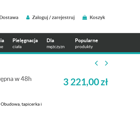
Dostawa
Zaloguj / zarejestruj
Koszyk
ia
Pielęgnacja
Dla
Popularne
ne
ciała
mężczyzn
produkty
tępna w 48h
3 221,00
zł
. Obudowa, tapicerka i