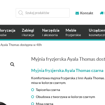
Wyszukiwarka
produktów
Kontakt
loryzacja
Zabiegi
Narzędzia
Meble
Urządzen
osów
i kuracje
i akcesoria
fryzjerskie
kosmetycz
a Ayala Thomas dostępna w 48h
Myjnia fryzjerska Ayala Thomas dos
Myjnia fryzjerska Ayala Thomas czarna
Komfortowa myjnia fryzjerska z linii Ayala Thomas
misa w kolorze czarnym.
Tapicerka czarna
Obudowa z tworzywa w kolorze czarnym
Misa czarna