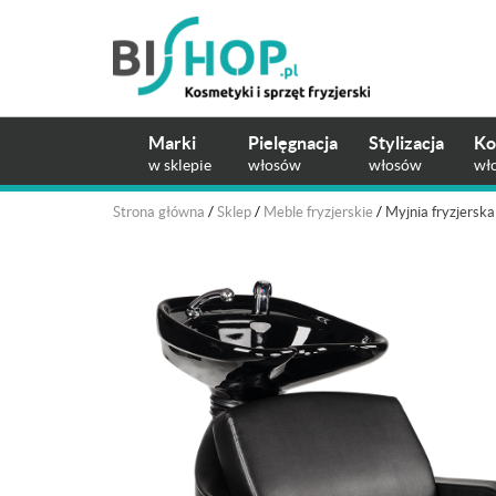
Marki
Pielęgnacja
Stylizacja
Ko
w sklepie
włosów
włosów
wł
Strona główna
/
Sklep
/
Meble fryzjerskie
/
Myjnia fryzjersk