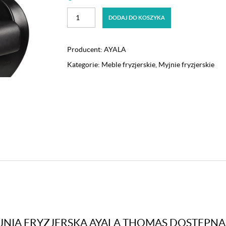
ilość
DODAJ DO KOSZYKA
Myjnia
fryzjerska
Ayala
Producent:
AYALA
Thomas
Kategorie:
Meble fryzjerskie
,
Myjnie fryzjerskie
dostępna
w
48h
YJNIA FRYZJERSKA AYALA THOMAS DOSTĘPNA