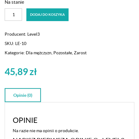
Na stanie
ilość
DODAJ DO KOSZYKA
LEVEL3
Olejek
do
Producent:
Level3
brody
SKU:
LE-10
100ML
Kategorie:
Dla mężczyzn
,
Pozostałe
,
Zarost
45,89
zł
Opinie (0)
OPINIE
Na razie nie ma opinii o produkcie.