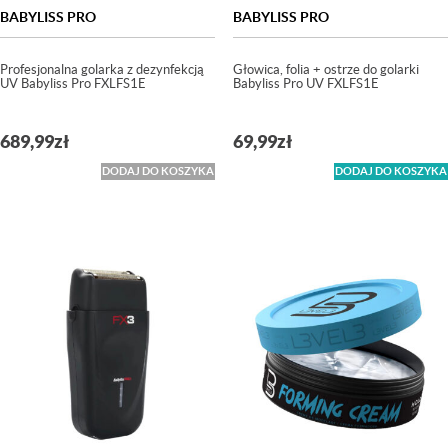
BABYLISS PRO
BABYLISS PRO
Profesjonalna golarka z dezynfekcją
Głowica, folia + ostrze do golarki
UV Babyliss Pro FXLFS1E
Babyliss Pro UV FXLFS1E
689,99
zł
69,99
zł
DODAJ DO KOSZYKA
DODAJ DO KOSZYKA