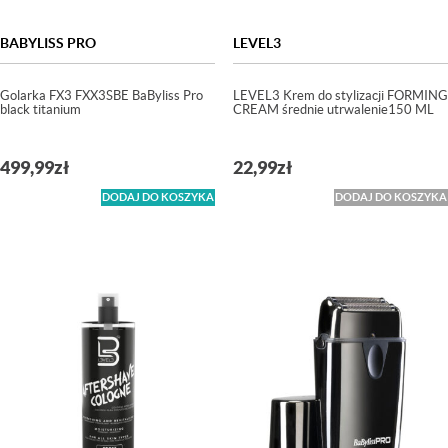
BABYLISS PRO
LEVEL3
Golarka FX3 FXX3SBE BaByliss Pro
LEVEL3 Krem do stylizacji FORMING
black titanium
CREAM średnie utrwalenie150 ML
499,99
zł
22,99
zł
DODAJ DO KOSZYKA
DODAJ DO KOSZYKA