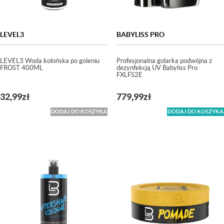
LEVEL3
BABYLISS PRO
LEVEL3 Woda kolońska po goleniu
Profesjonalna golarka podwójna z
FROST 400ML
dezynfekcją UV Babyliss Pro
FXLFS2E
32,99
zł
779,99
zł
DODAJ DO KOSZYKA
DODAJ DO KOSZYKA