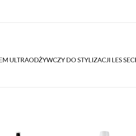
Loly
Magic
Twist
250ml
REM ULTRAODŻYWCZY DO STYLIZACJI LES SEC