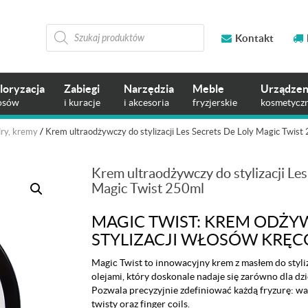
Wyszukiwarka
produktów
Kontakt
loryzacja
Zabiegi
Narzędzia
Meble
Urządzen
osów
i kuracje
i akcesoria
fryzjerskie
kosmetycz
dry, kremy
/
Krem ultraodżywczy do stylizacji Les Secrets De Loly Magic Twist
Krem ultraodżywczy do stylizacji Les
Magic Twist 250ml
MAGIC TWIST: KREM ODŻY
STYLIZACJI WŁOSÓW KRĘ
Magic Twist to innowacyjny krem z masłem do styli
olejami, który doskonale nadaje się zarówno dla dzie
Pozwala precyzyjnie zdefiniować każdą fryzurę: war
twisty oraz finger coils.