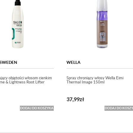
 SWEDEN
WELLA
jący objętości włosom cienkim
Spray chroniący włosy Wella Eimi
me & Lightness Root Lifter
Thermal Image 150ml
37,99
zł
DODAJ DO KOSZYKA
DODAJ DO KOSZ