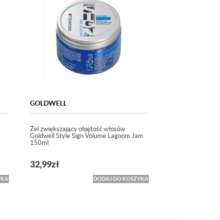
GOLDWELL
Żel zwiększający objętość włosów
Goldwell Style Sign Volume Lagoom Jam
150ml
32,99
zł
YKA
DODAJ DO KOSZYKA