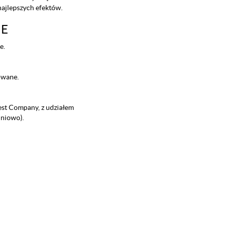
najlepszych efektów.
IE
e.
owane.
est Company, z udziałem
dniowo).