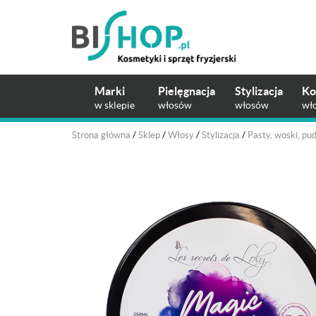
Marki
Pielęgnacja
Stylizacja
Ko
w sklepie
włosów
włosów
wł
Strona główna
/
Sklep
/
Włosy
/
Stylizacja
/
Pasty, woski, pu