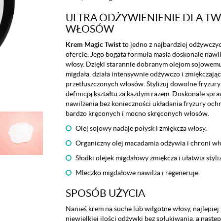
ULTRA ODŻYWIENIENIE DLA T
WŁOSÓW
Krem Magic Twist
to jedno z najbardziej odżywczy
ofercie. Jego bogata formuła masła doskonale nawi
włosy. Dzięki starannie dobranym olejom sojowemu
migdała, działa intensywnie odżywczo i zmiękczając
przetłuszczonych włosów. Stylizuj dowolne fryzury i
definicją kształtu za każdym razem. Doskonale spra
nawilżenia bez konieczności układania fryzury och
bardzo kręconych i mocno skręconych włosów.
Olej sojowy nadaje połysk i zmiękcza włosy.
Organiczny olej macadamia odżywia i chroni wł
Słodki olejek migdałowy zmiękcza i ułatwia styliz
Mleczko migdałowe nawilża i regeneruje.
SPOSÓB UŻYCIA
Nanieś krem na suche lub wilgotne włosy, najlepie
niewielkiej ilości odżywki bez spłukiwania, a następ