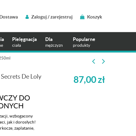
Dostawa
Zaloguj / zarejestruj
Koszyk
ia
Pielęgnacja
Dla
Popularne
ne
ciała
mężczyzn
produkty
 250ml
 Secrets De Loly
87,00
zł
WCZY DO
CONYCH
zacji, wzbogacony
ci, jak i dorosłych!
kocze, zaplatanie,