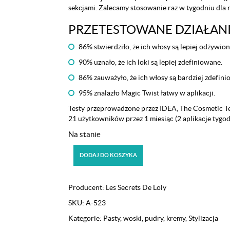
sekcjami. Zalecamy stosowanie raz w tygodniu dla 
PRZETESTOWANE DZIAŁAN
86% stwierdziło, że ich włosy są lepiej odżywion
90% uznało, że ich loki są lepiej zdefiniowane.
86% zauważyło, że ich włosy są bardziej zdefini
95% znalazło Magic Twist łatwy w aplikacji.
Testy przeprowadzone przez IDEA, The Cosmetic T
21 użytkowników przez 1 miesiąc (2 aplikacje tygo
Na stanie
ilość
DODAJ DO KOSZYKA
Krem
ultraodżywczy
do
Producent:
Les Secrets De Loly
stylizacji
SKU:
A-523
Les
Secrets
Kategorie:
Pasty, woski, pudry, kremy
,
Stylizacja
De