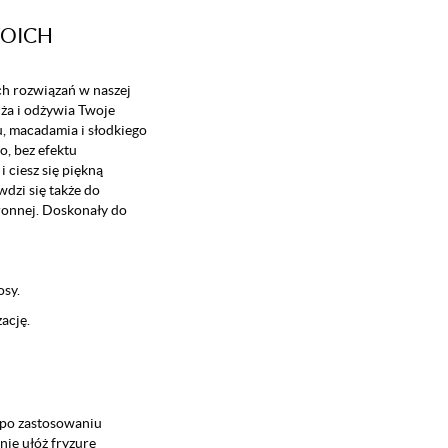
WOICH
ch rozwiązań w naszej
lża i odżywia Twoje
, macadamia i słodkiego
o, bez efektu
 ciesz się piękną
wdzi się także do
ronnej. Doskonały do
osy.
ację.
j po zastosowaniu
nie ułóż fryzurę