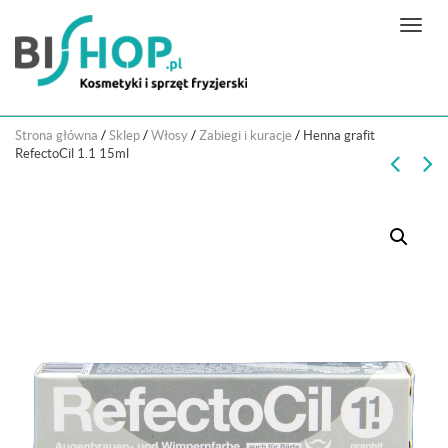
N
a
w
i
g
Strona główna
/
Sklep
/
Włosy
/
Zabiegi i kuracje
/
Henna grafit
a
RefectoCil 1.1 15ml
c
j
a