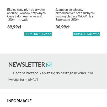
Ekologiczny płyn do trwałej
Szampon do włosów
ondulacji włosów sztywnych
przedłużanych oraz suchych i
Cece Salon Amino Form 0
matowych Cece WOW Hair
150ml – trwała
Extensions 250ml
39,99
zł
36,99
zł
DODAJ DO KOSZYKA
DODAJ DO KOSZYKA
NEWSLETTER
Bądź na bieżąco. Zapisz się do naszego newslettera.
[wysija_form id=”1″]
INFORMACJE