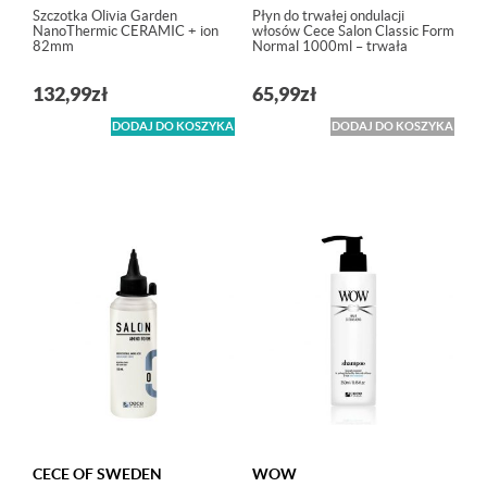
Szczotka Olivia Garden
Płyn do trwałej ondulacji
NanoThermic CERAMIC + ion
włosów Cece Salon Classic Form
82mm
Normal 1000ml – trwała
132,99
zł
65,99
zł
DODAJ DO KOSZYKA
DODAJ DO KOSZYKA
CECE OF SWEDEN
WOW