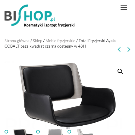
N
a
w
i
g
Strona główna
/
Sklep
/
Meble fryzjerskie
/
Fotel Fryzjerski Ayala
a
COBALT baza kwadrat czarna dostępny w 48H
c
j
a