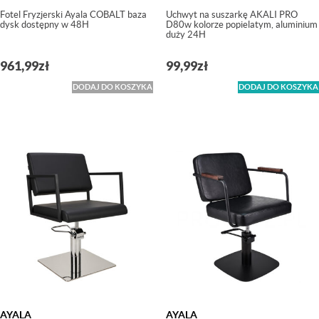
Fotel Fryzjerski Ayala COBALT baza
Uchwyt na suszarkę AKALI PRO
dysk dostępny w 48H
D80w kolorze popielatym, aluminium
duży 24H
961,99
zł
99,99
zł
DODAJ DO KOSZYKA
DODAJ DO KOSZYKA
AYALA
AYALA