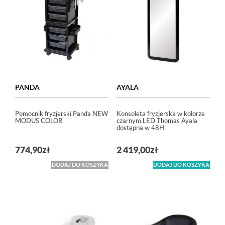
PANDA
AYALA
Pomocnik fryzjerski Panda NEW
Konsoleta fryzjerska w kolorze
MODUS COLOR
czarnym LED Thomas Ayala
dostępna w 48H
774,90
zł
2 419,00
zł
DODAJ DO KOSZYKA
DODAJ DO KOSZYKA