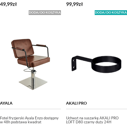
49,99
zł
99,99
zł
DODAJ DO KOSZYKA
DODAJ DO KOSZYKA
AYALA
AKALI PRO
Fotel fryzjerski Ayala Enzo dostępny
Uchwyt na suszarkę AKALI PRO
w 48h podstawa kwadrat
LOFT D80 czarny duży 24H