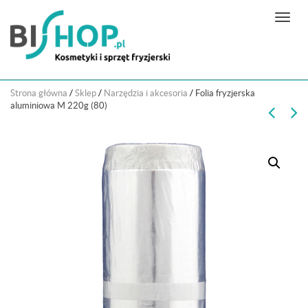
N
a
w
i
g
Strona główna
/
Sklep
/
Narzędzia i akcesoria
/
Folia fryzjerska
a
aluminiowa M 220g (80)
c
j
a