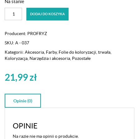
Na stanie
ilość
DODAJ DO KOSZYKA
Folia
fryzjerska
aluminiowa
Producent:
PROFRYZ
M
SKU:
A - 037
220g
(80)
Kategorii:
Akcesoria
,
Farby
,
Folie do koloryzacji, trwała
,
Koloryzacja
,
Narzędzia i akcesoria
,
Pozostałe
21,99
zł
Opinie (0)
OPINIE
Na razie nie ma opinii o produkcie.