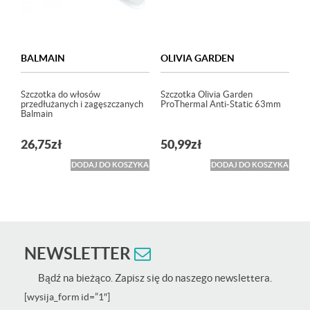
BALMAIN
OLIVIA GARDEN
Szczotka do włosów
Szczotka Olivia Garden
przedłużanych i zagęszczanych
ProThermal Anti-Static 63mm
Balmain
26,75
zł
50,99
zł
DODAJ DO KOSZYKA
DODAJ DO KOSZYKA
NEWSLETTER
Bądź na bieżąco. Zapisz się do naszego newslettera.
[wysija_form id=”1″]