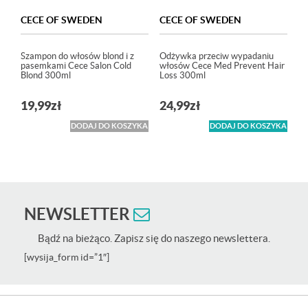
CECE OF SWEDEN
CECE OF SWEDEN
Szampon do włosów blond i z
Odżywka przeciw wypadaniu
pasemkami Cece Salon Cold
włosów Cece Med Prevent Hair
Blond 300ml
Loss 300ml
19,99
zł
24,99
zł
DODAJ DO KOSZYKA
DODAJ DO KOSZYKA
NEWSLETTER
Bądź na bieżąco. Zapisz się do naszego newslettera.
[wysija_form id=”1″]