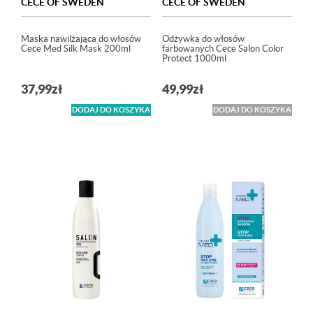
CECE OF SWEDEN
CECE OF SWEDEN
Maska nawilżająca do włosów
Odżywka do włosów
Cece Med Silk Mask 200ml
farbowanych Cece Salon Color
Protect 1000ml
37,99
zł
49,99
zł
DODAJ DO KOSZYKA
DODAJ DO KOSZYKA