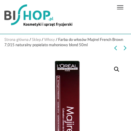
N
a
w
i
g
Strona główna
/
Sklep
/
Włosy
/
Farba do włosów Majirel French Brown
a
7,015 naturalny popielato mahoniowy blond 50ml
c
j
a