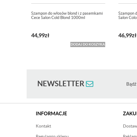
Szampon do włosów blond i z pasemkami
Szampon d
Cece Salon Cold Blond 1000ml
Salon Col
44,99
zł
46,99
zł
DODAJ DO KOSZYKA
NEWSLETTER
Bądź 
INFORMACJE
ZAKU
Kontakt
Dostawa
Regulamin sklepu
Reklama