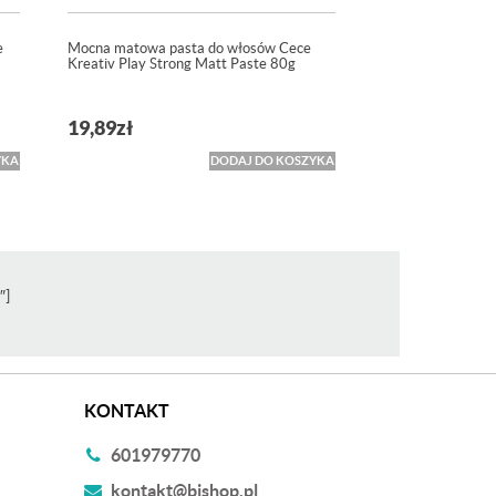
e
Mocna matowa pasta do włosów Cece
Kreativ Play Strong Matt Paste 80g
19,89
zł
YKA
DODAJ DO KOSZYKA
″]
KONTAKT
601979770
kontakt@bishop.pl