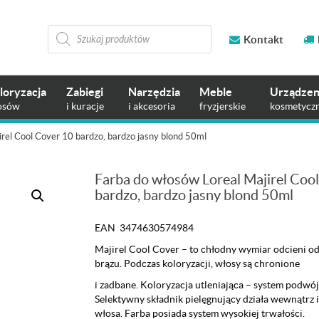
Wyszukiwarka
produktów
Kontakt
loryzacja
Zabiegi
Narzędzia
Meble
Urządzen
osów
i kuracje
i akcesoria
fryzjerskie
kosmetycz
rel Cool Cover 10 bardzo, bardzo jasny blond 50ml
Farba do włosów Loreal Majirel Coo
bardzo, bardzo jasny blond 50ml
EAN 3474630574984
Majirel Cool Cover – to chłodny wymiar odcieni o
brązu. Podczas koloryzacji, włosy są chronione
i zadbane. Koloryzacja utleniająca – system podw
Selektywny składnik pielęgnujący działa wewnątrz 
włosa. Farba posiada system wysokiej trwałości.