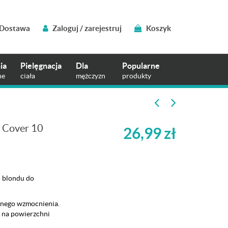
Dostawa
Zaloguj / zarejestruj
Koszyk
ia
Pielęgnacja
Dla
Popularne
ne
ciała
mężczyzn
produkty
l Cover 10
26,99
zł
d blondu do
ójnego wzmocnienia.
i na powierzchni