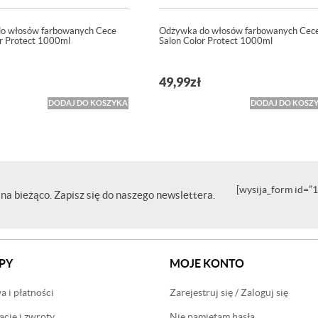
o włosów farbowanych Cece
Odżywka do włosów farbowanych Cec
or Protect 1000ml
Salon Color Protect 1000ml
49,99
zł
DODAJ DO KOSZYKA
DODAJ DO KOSZ
[wysija_form id=”1
na bieżąco. Zapisz się do naszego newslettera.
PY
MOJE KONTO
 i płatności
Zarejestruj się / Zaloguj się
cje i zwroty
Nie pamiętam hasła