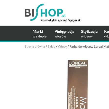
Marki
Pielęgnacja
Stylizacja
Ko
w sklepie
włosów
włosów
wł
Strona główna
/
Sklep
/
Włosy
/
Farba do włosów Loreal Maji