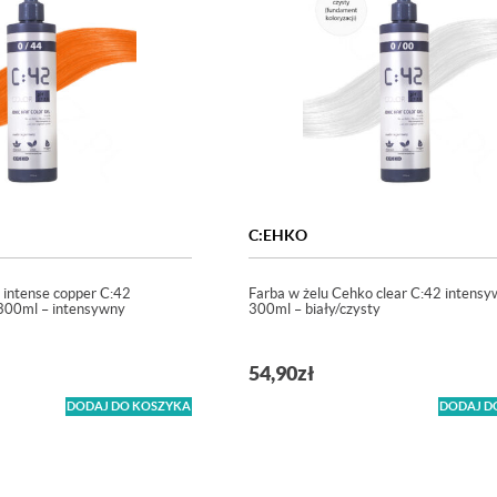
C:EHKO
 intense copper C:42
Farba w żelu Cehko clear C:42 intensy
 300ml – intensywny
300ml – biały/czysty
54,90
zł
DODAJ DO KOSZYKA
DODAJ D