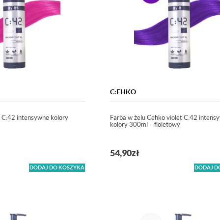
C:EHKO
 C:42 intensywne kolory
Farba w żelu Cehko violet C:42 intens
kolory 300ml – fioletowy
54,90
zł
DODAJ DO KOSZYKA
DODAJ D