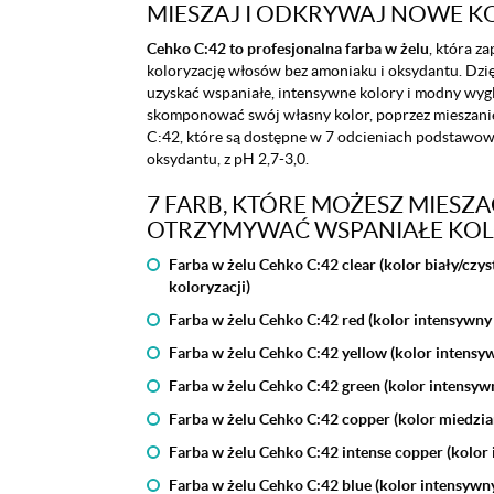
MIESZAJ I ODKRYWAJ NOWE K
Cehko C:42 to profesjonalna farba w żelu
, która z
koloryzację włosów bez amoniaku i oksydantu. Dzię
uzyskać wspaniałe, intensywne kolory i modny wyg
skomponować swój własny kolor, poprzez mieszanie
C:42, które są dostępne w 7 odcieniach podstawow
oksydantu, z pH 2,7-3,0.
7 FARB, KTÓRE MOŻESZ MIESZAĆ
OTRZYMYWAĆ WSPANIAŁE KOL
Farba w żelu Cehko C:42 clear (kolor biały/czy
koloryzacji)
Farba w żelu Cehko C:42 red (kolor intensywn
Farba w żelu Cehko C:42 yellow (kolor intensyw
Farba w żelu Cehko C:42 green (kolor intensywn
Farba w żelu Cehko C:42 copper (kolor miedzia
Farba w żelu Cehko C:42 intense copper (kolor
Farba w żelu Cehko C:42 blue (kolor intensywny