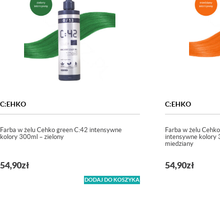
C:EHKO
C:EHKO
Farba w żelu Cehko green C:42 intensywne
Farba w żelu Cehko
kolory 300ml – zielony
intensywne kolory
miedziany
54,90
zł
54,90
zł
DODAJ DO KOSZYKA