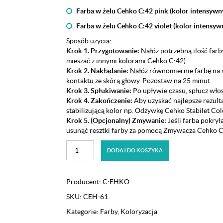
Farba w żelu Cehko C:42 pink (kolor intensywn
Farba w żelu Cehko C:42 violet (kolor intensyw
Sposób użycia:
Krok 1. Przygotowanie:
Nałóż potrzebną ilość farb
mieszać z innymi kolorami Cehko C:42)
Krok 2. Nakładanie:
Nałóż równomiernie farbę na s
kontaktu ze skórą głowy. Pozostaw na 25 minut.
Krok 3. Spłukiwanie:
Po upływie czasu, spłucz wło
Krok 4. Zakończenie:
Aby uzyskać najlepsze rezult
stabilizującą kolor np.
Odżywkę Cehko Stabilet Colo
Krok 5. (Opcjonalny) Zmywanie:
Jeśli farba pokrył
usunąć resztki farby za pomocą
Zmywacza Cehko C
ilość
DODAJ DO KOSZYKA
Farba
w
żelu
Producent:
C:EHKO
Cehko
SKU:
CEH-61
C:42
intensywne
Kategorie:
Farby
,
Koloryzacja
kolory