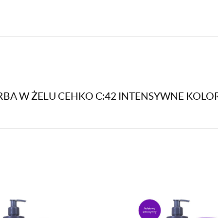
300ml
-
czerwony
ARBA W ŻELU CEHKO C:42 INTENSYWNE KOL