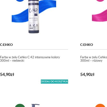
C:EHKO
C:EHKO
Farba w żelu Cehko C:42 intensywne kolory
Farba w żelu Cehko
300ml – niebieski
300ml – różowy
54,90
zł
54,90
zł
DODAJ DO KOSZYKA