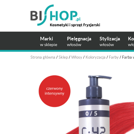
Marki
Pielęgnacja
Stylizacja
Ko
w sklepie
włosów
włosów
wł
Strona główna
/
Sklep
/
Włosy
/
Koloryzacja
/
Farby
/
Farba 