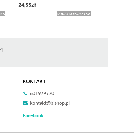
24,99
zł
YKA
DODAJ DO KOSZYKA
″]
KONTAKT
601979770
kontakt@bishop.pl
Facebook