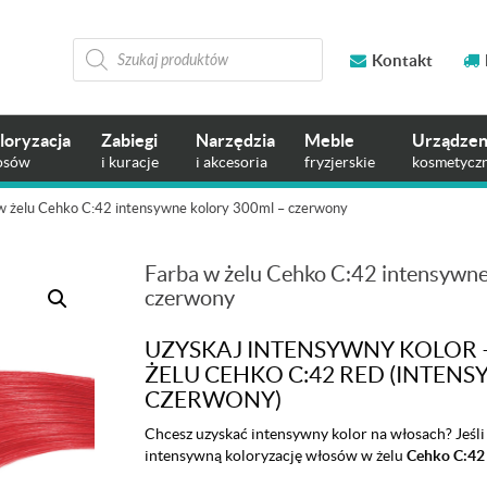
Wyszukiwarka
produktów
Kontakt
loryzacja
Zabiegi
Narzędzia
Meble
Urządzen
osów
i kuracje
i akcesoria
fryzjerskie
kosmetycz
w żelu Cehko C:42 intensywne kolory 300ml – czerwony
Farba w żelu Cehko C:42 intensywne
czerwony
UZYSKAJ INTENSYWNY KOLOR 
ŻELU CEHKO C:42 RED (INTEN
CZERWONY)
Chcesz uzyskać intensywny kolor na włosach? Jeśli 
intensywną koloryzację włosów w żelu
Cehko C:42 