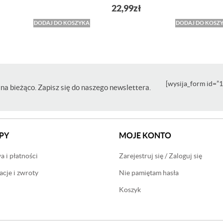
22,99
zł
DODAJ DO KOSZYKA
DODAJ DO KOSZ
[wysija_form id=”1
na bieżąco. Zapisz się do naszego newslettera.
PY
MOJE KONTO
 i płatności
Zarejestruj się / Zaloguj się
cje i zwroty
Nie pamiętam hasła
Koszyk