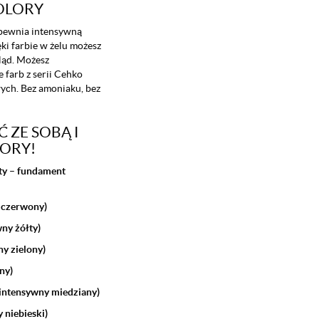
OLORY
apewnia intensywną
ki farbie w żelu możesz
ląd. Możesz
 farb z serii Cehko
ych. Bez amoniaku, bez
 ZE SOBĄ I
ORY!
sty – fundament
y czerwony)
ny żółty)
y zielony)
ny)
 intensywny miedziany)
 niebieski)