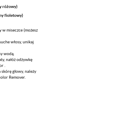
y różowy)
ny fioletowy)
y w miseczce (możesz
uche włosy, unikaj
sy wodą.
aty, nałóż odżywkę
r .
a skórę głowy, należy
olor Remover
.