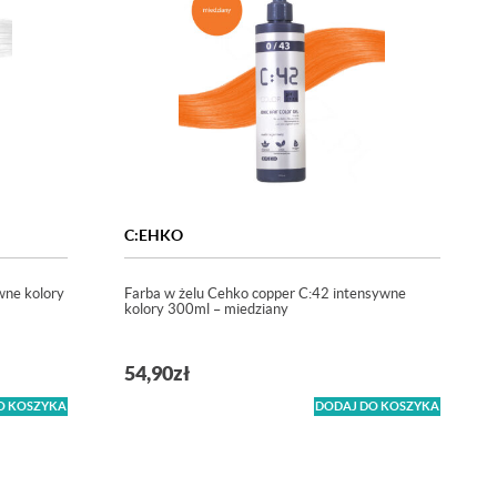
C:EHKO
wne kolory
Farba w żelu Cehko copper C:42 intensywne
kolory 300ml – miedziany
54,90
zł
O KOSZYKA
DODAJ DO KOSZYKA