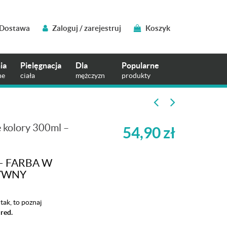
Dostawa
Zaloguj / zarejestruj
Koszyk
ia
Pielęgnacja
Dla
Popularne
ne
ciała
mężczyzn
produkty
 kolory 300ml –
54,90
zł
– FARBA W
SYWNY
tak, to poznaj
red.