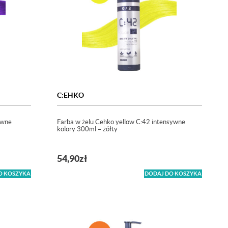
C:EHKO
ywne
Farba w żelu Cehko yellow C:42 intensywne
kolory 300ml – żółty
54,90
zł
O KOSZYKA
DODAJ DO KOSZYKA