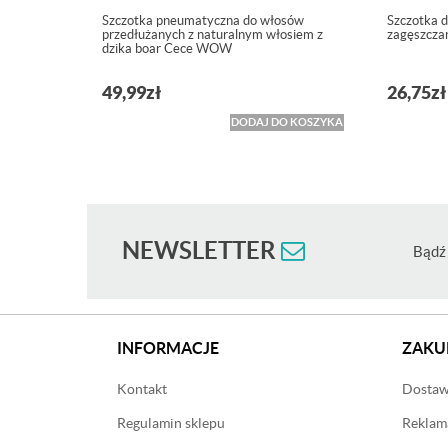
Szczotka pneumatyczna do włosów
Szczotka d
przedłużanych z naturalnym włosiem z
zagęszcza
dzika boar Cece WOW
49,99
zł
26,75
zł
DODAJ DO KOSZYKA
NEWSLETTER
Bądź 
INFORMACJE
ZAKU
Kontakt
Dostawa
Regulamin sklepu
Reklama