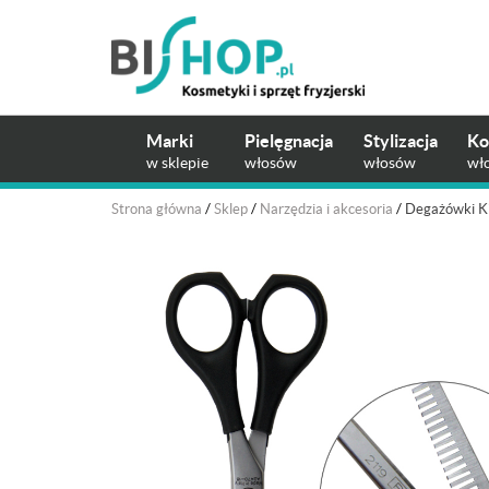
Marki
Pielęgnacja
Stylizacja
Ko
w sklepie
włosów
włosów
wł
Strona główna
/
Sklep
/
Narzędzia i akcesoria
/
Degażówki Ki