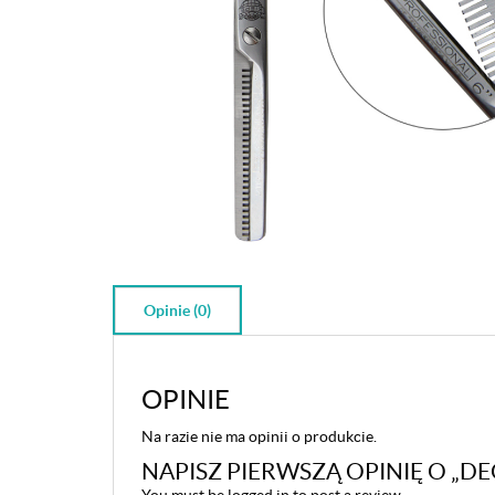
Opinie (0)
OPINIE
Na razie nie ma opinii o produkcie.
NAPISZ PIERWSZĄ OPINIĘ O „DE
You must be
logged in
to post a review.