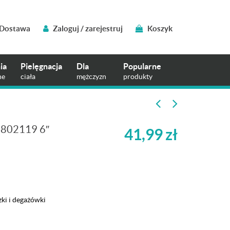
Dostawa
Zaloguj / zarejestruj
Koszyk
ia
Pielęgnacja
Dla
Popularne
ne
ciała
mężczyzn
produkty
 4802119 6″
41,99
zł
ki i degażówki