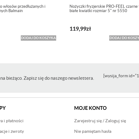
o włosów przedłużanych i
Nożyczki fryzjerskie PRO-FEEL czarne
nych Balmain
białe kwiatki rozmiar 5″ nr 5550
119,99
zł
DODAJ DO KOSZYKA
DODAJ DO KOSZ
[wysija_form id=”1
na bieżąco. Zapisz się do naszego newslettera.
PY
MOJE KONTO
 i płatności
Zarejestruj się / Zaloguj się
cje i zwroty
Nie pamiętam hasła