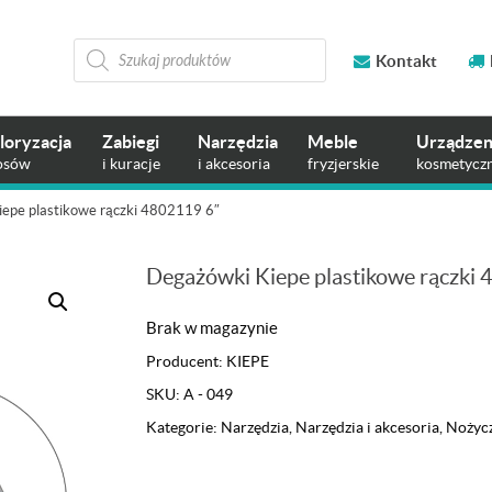
Wyszukiwarka
produktów
Kontakt
loryzacja
Zabiegi
Narzędzia
Meble
Urządzen
osów
i kuracje
i akcesoria
fryzjerskie
kosmetycz
epe plastikowe rączki 4802119 6″
Degażówki Kiepe plastikowe rączki
Brak w magazynie
Producent:
KIEPE
SKU:
A - 049
Kategorie:
Narzędzia
,
Narzędzia i akcesoria
,
Nożycz