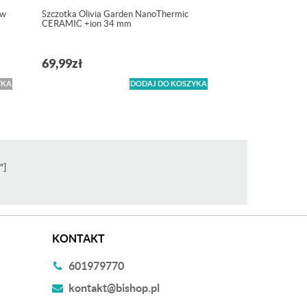
 w
Szczotka Olivia Garden NanoThermic
CERAMIC +ion 34 mm
69,99
zł
YKA
DODAJ DO KOSZYKA
″]
KONTAKT
601979770
kontakt@bishop.pl