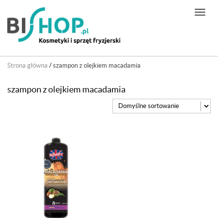
N
a
w
i
g
Strona główna
/
szampon z olejkiem macadamia
a
c
szampon z olejkiem macadamia
j
a