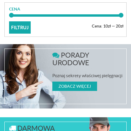
CENA
Cen
Cen
Cena:
10zł
—
20zł
FILTRUJ
min
max
PORADY
URODOWE
Poznaj sekrety właściwej pielęgnacji
ZOBACZ WIĘCEJ
DARMOWA