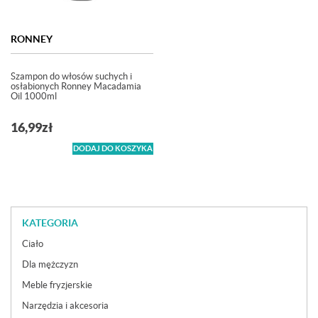
RONNEY
Szampon do włosów suchych i
osłabionych Ronney Macadamia
Oil 1000ml
16,99
zł
DODAJ DO KOSZYKA
KATEGORIA
Ciało
Dla mężczyzn
Meble fryzjerskie
Narzędzia i akcesoria